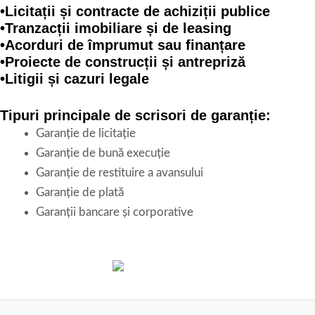
•Licitații și contracte de achiziții publice
•Tranzacții imobiliare și de leasing
•Acorduri de împrumut sau finanțare
•Proiecte de construcții și antrepriză
•Litigii și cazuri legale
Tipuri principale de scrisori de garanție:
Garanție de licitație
Garanție de bună execuție
Garanție de restituire a avansului
Garanție de plată
Garanții bancare și corporative