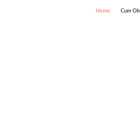
Home
Cum Obti
 pentru
ceri