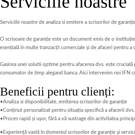
Serviciile noastre
Serviciile noastre de analiza si emitere a scrisorilor de garanț
O scrisoare de garanție este un document emis de o instituție
esențială în multe tranzacții comerciale și de afaceri pentru a o
Gasirea unei solutii optime pentru afacerea dvs. este crucială 
consumator de timp alegand banca. Aici intervenim noi IFN cu 
Beneficii pentru clienți:
•Analiza si disponibilitate, emiterea scrisorilor de garanție
•Conținut personalizat pentru situația specifică a afacerii dvs.
•Proces rapid și ușor, fără a vă sustrage din activitatea princip
•
Experiență vastă în domeniul scrisorilor de garanție și servic